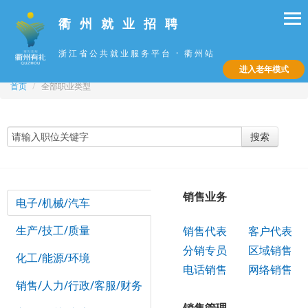
衢 州 就 业 招 聘
浙江省公共就业服务平台 · 衢州站
进入老年模式
首页
/
全部职业类型
搜索
销售业务
电子/机械/汽车
生产/技工/质量
销售代表
客户代表
分销专员
区域销售
化工/能源/环境
电话销售
网络销售
销售/人力/行政/客服/财务
销售管理